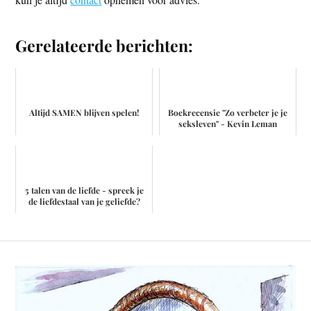
Gerelateerde berichten:
Altijd SAMEN blijven spelen!
Boekrecensie "Zo verbeter je je
seksleven" - Kevin Leman
5 talen van de liefde - spreek je
de liefdestaal van je geliefde?