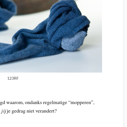
123RF
raagd waarom, ondanks regelmatige “mopperen”,
m
jij
je gedrag niet verandert?