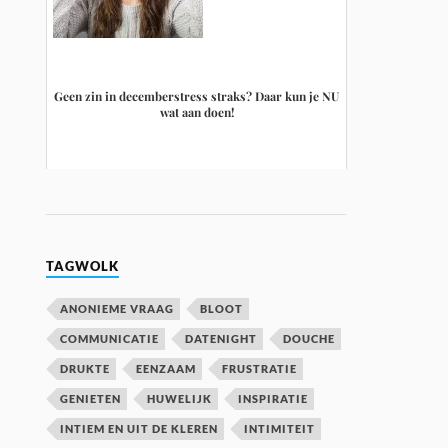
Geen zin in decemberstress straks? Daar kun je NU
wat aan doen!
TAGWOLK
ANONIEME VRAAG
BLOOT
COMMUNICATIE
DATENIGHT
DOUCHE
DRUKTE
EENZAAM
FRUSTRATIE
GENIETEN
HUWELIJK
INSPIRATIE
INTIEM EN UIT DE KLEREN
INTIMITEIT