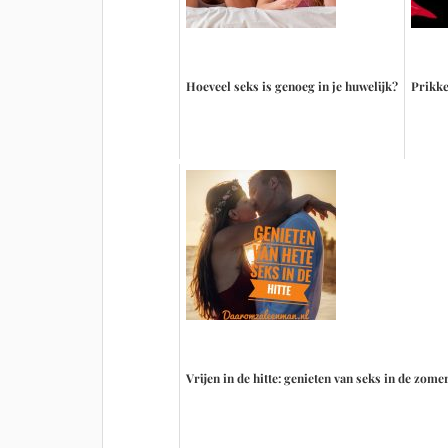
Hoeveel seks is genoeg in je huwelijk?
Prikke
Vrijen in de hitte: genieten van seks in de zome