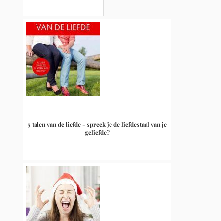
5 talen van de liefde - spreek je de liefdestaal van je
geliefde?