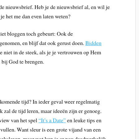
 de nieuwsbrief. Heb je de nieuwsbrief al, en wil je
je het me dan even laten weten?
niet bloggen toch gebeurt: Ook de
genomen, en blijf dat ook gerust doen.
Bidden
e niet in de steek, als je je vertrouwen op Hem
s bij God te brengen.
 komende tijd? In ieder geval weer regelmatig
 zal de tijd leren, maar ideeën zijn er genoeg.
eview van het spel
“It’s a Date”
en leuke tips en
vullen. Want sleur is een grote vijand van een
seksleven, maar wat kun je er nou daadwerkelijk