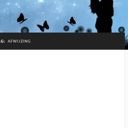
AG:
AFWIJZING